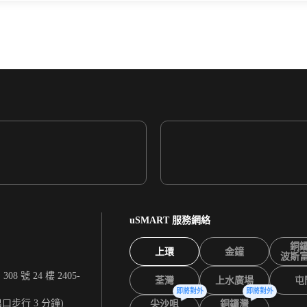
uSMART 服務網絡
銅
上環
金鐘
波斯
 號 24 樓 2405-
荃灣
上水廣場
屯
即將對外
即將對外
出口步行 3 分鐘)
尖沙咀
銅鑼灣