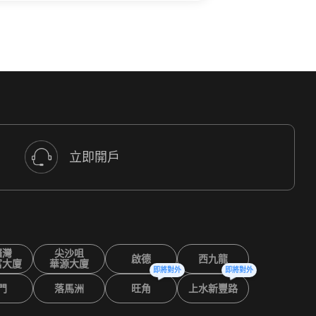
立即開戶
鑼灣
尖沙咀
啟德
西九龍
富大廈
華源大廈
即將對外
即將對外
門
落馬洲
旺角
上水新豐路