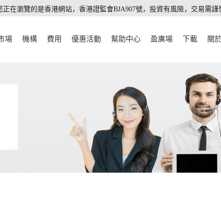
您正在瀏覽的是香港網站，香港證監會BJA907號，投資有風險，交易需謹
市場
機構
費用
優惠活動
幫助中心
盈廣場
下載
關