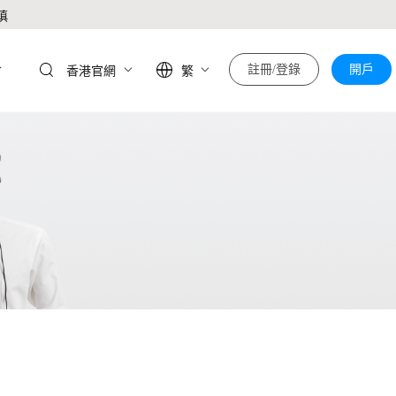
慎
於
註冊/登錄
開戶
香港官網
繁