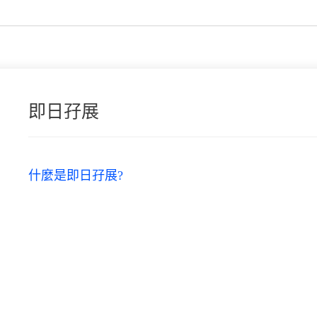
即日孖展
什麼是即日孖展?