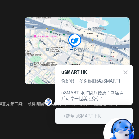
室
uSMART HK
你好😊，多謝你聯絡uSMART！
uSMART 限時開戶優惠︰新客開
戶可享一世美股免佣^
提供意見(第五類) 、就機構融資提供意見（第六類）及提供資產管理（第九
回覆至 uSMART HK