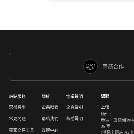
商務合作
總部
站點服務
關於
協議聲明
交易費用
企業概要
免責聲明
上環
地址：
常見問題
聯絡我們
私隱聲明
香港上環德輔道中 308
06 室
獨家交易工具
媒體中心
(港鐵上環站 A2 