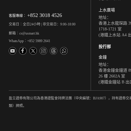
上水廣場
+852 3018 4526
客服專線︰
地址：
香港上水龍琛路 39
交易日︰全日24小時 | 非交易日：9:00-18:00
1718-1721 室
郵箱︰cs@usmart.hk
(港鐵上水站 A4 
WhatsApp︰+852 5989 2641
投行部
金鐘
地址：
香港金鐘金鐘道 8
26 樓 2602A 室
(港鐵金鐘站 B 出
盈立證券有限公司為香港證監會持牌法團（中央編號：BJA907），持有證券交
類）牌照。