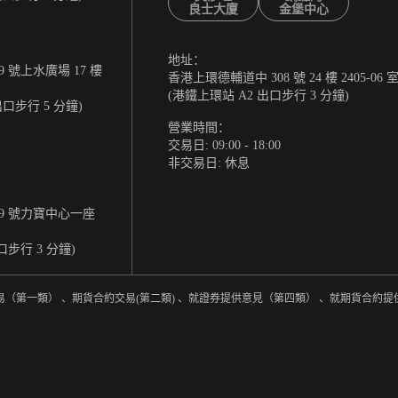
良士大廈
金堡中心
地址：
 號上水廣場 17 樓
香港上環德輔道中 308 號 24 樓 2405-06 
(港鐵上環站 A2 出口步行 3 分鐘)
出口步行 5 分鐘)
營業時間：
交易日: 09:00 - 18:00
非交易日: 休息
9 號力寶中心一座
口步行 3 分鐘)
易（第一類） 、期貨合約交易(第二類) 、就證券提供意見（第四類） 、就期貨合約