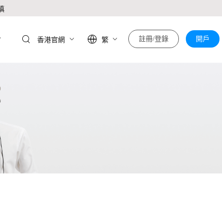
慎
於
註冊/登錄
開戶
香港官網
繁