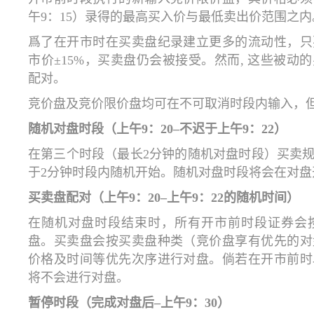
午9：15）录得的最高买入价与最低卖出价范围之内
爲了在开市时在买卖盘纪录建立更多的流动性，只
市价±15%，买卖盘仍会被接受。然而, 这些被
配对。
竞价盘及竞价限价盘均可在不可取消时段内输入，
随机对盘时段（上午
9
：
20
–不迟于上午
9
：
22
）
在第三个时段（最长2分钟的随机对盘时段）买卖
于2分钟时段内随机开始。随机对盘时段将会在对盘
买卖盘配对（上午
9
：
20
–上午
9
：
22
的随机时间）
在随机对盘时段结束时，所有开市前时段证券会
盘。买卖盘会按买卖盘种类（竞价盘享有优先的对
价格及时间等优先次序进行对盘。倘若在开市前时
将不会进行对盘。
暂停时段（完成对盘后–上午
9
：
30
）