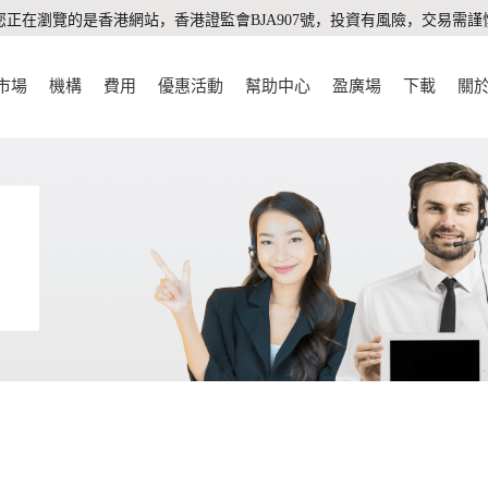
您正在瀏覽的是香港網站，香港證監會BJA907號，投資有風險，交易需謹
市場
機構
費用
優惠活動
幫助中心
盈廣場
下載
關