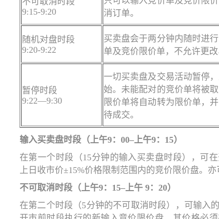
只可以输入竞价单及竞价限价
不可取消时段
9:15-9:20
消订单。
买卖盘会于两分钟内随时进行
随机对盘时段
9:20-9:22
单及竞价限价单，不允许更改
一切买卖盘及交易活动暂停，
始。未能配对的竞价单将被取
暂停时段
9:22—9:30
限价单将自动转为限价单，并
待成交。
输入买卖盘时段（上午
9
：
00
–上午
9
：
15
）
在第一个时段（15分钟的输入买卖盘时段），可
上日收市价±15%价格限制范围内的竞价限价盘。
不可取消时段（上午
9
：
15
–上午
9
：
20
）
在第二个时段（5分钟的不可取消时段），可输入
开市前时段执行的新输入竞价限价盘，其价格必须