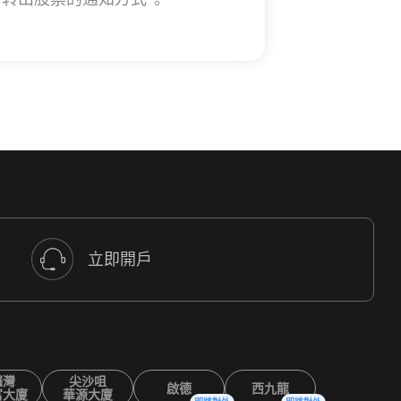
立即開戶
鑼灣
尖沙咀
啟德
西九龍
富大廈
華源大廈