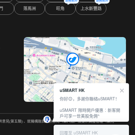
即將對外
即將對外
門
落馬洲
旺角
上水新豐路
室
uSMART HK
你好😊，多謝你聯絡uSMART！
uSMART 限時開戶優惠︰新客開
戶可享一世美股免佣^
提供意見(第五類) 、就機構融資提供意見（第六類）及提供資產管理（第九
回覆至 uSMART HK