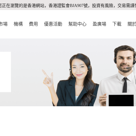
您正在瀏覽的是香港網站，香港證監會BJA907號，投資有風險，交易需謹
市場
機構
費用
優惠活動
幫助中心
盈廣場
下載
關