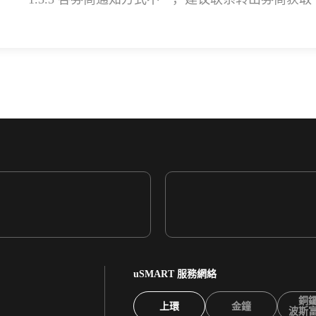
uSMART 服務網絡
銅
上環
金鐘
波斯