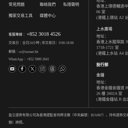
地址：
常見問題
聯絡我們
私隱聲明
香港上環德輔道中 308
06 室
獨家交易工具
媒體中心
(港鐵上環站 A2 
上水廣場
+852 3018 4526
客服專線︰
地址：
香港上水龍琛路 39
交易日︰全日24小時 | 非交易日：9:00-18:00
1718-1721 室
郵箱︰cs@usmart.hk
(港鐵上水站 A4 
WhatsApp︰+852 5989 2641
投行部
金鐘
地址：
香港金鐘金鐘道 8
26 樓 2602A 室
(港鐵金鐘站 B 出
盈立證券有限公司為香港證監會持牌法團（中央編號：BJA907），持有證券交
類）牌照。