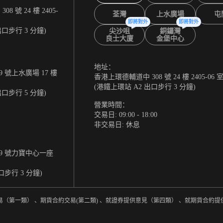
 號 24 樓 2405-
荃灣
上水廣場
屯
即將對外
即將對外
出口步行 3 分鐘)
尖沙咀
銅鑼灣
良士大廈
金堡中心
地址：
 號上水廣場 17 樓
香港上環德輔道中 308 號 24 樓 2405-06 
(港鐵上環站 A2 出口步行 3 分鐘)
出口步行 5 分鐘)
營業時間：
交易日: 09:00 - 18:00
非交易日: 休息
9 號力寶中心一座
口步行 3 分鐘)
易（第一類） 、期貨合約交易(第二類) 、就證券提供意見（第四類） 、就期貨合約