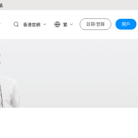
慎
於
註冊/登錄
開戶
香港官網
繁