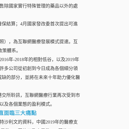
售除國家實行特殊管理的藥品以外的處
通醫保結算；4月國家發改委首次提出可進
照），為互聯網醫療發展模式提速。互
政策體系。
016年-2018年的相對低谷，以及2019年
許多公司從初創到今日成為各個細分領
或缺的部分，並將在未來十年助力優化醫
港交所聆訊，互聯網醫療行業再次受到市
以及各個業態的盈利模式。
直面臨三大痛點
沙利文的資料，中國2019年的醫療支