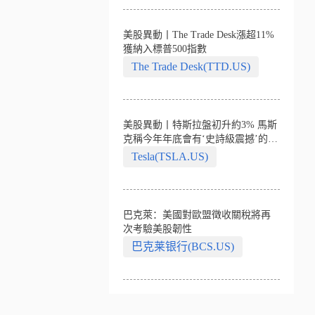
美股異動丨The Trade Desk漲超11%
獲納入標普500指數
The Trade Desk(TTD.US)
美股異動丨特斯拉盤初升約3% 馬斯
克稱今年年底會有‘史詩級震撼’的演
示
Tesla(TSLA.US)
巴克萊：美國對歐盟徵收關稅將再
次考驗美股韌性
巴克莱银行(BCS.US)