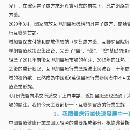
見》，在確保電子處方來源真實可靠的前提下，允許網絡銷
方藥。
2020年3月，國家開放互聯網醫療機構開具電子處方、開
行互聯網首診。
增加醫保支付端和開放供給端（網售處方藥、互聯網醫院牌
聯網醫療政策密集出台，完善了“醫”、“藥”、“險”基礎閉環
經歷了2011年前後
互聯網醫療
市場的萌芽、2015年的狂熱、2
之後的重新崛起，互聯網醫療行業歷經波峯與波谷，十年間
域的獨角獸，已然成為中國近6萬億醫療行業參與者中不可
療產業形態。
4月份微醫向港交所遞交了上市申請，近期醫脈通也通過了
場的關注。我們今天主要剖析一下互聯網醫療的行業生態，
1、我國醫療行業快速發展中一
中國醫療健康行業是國民經濟的重要組成部分。根據弗若斯特