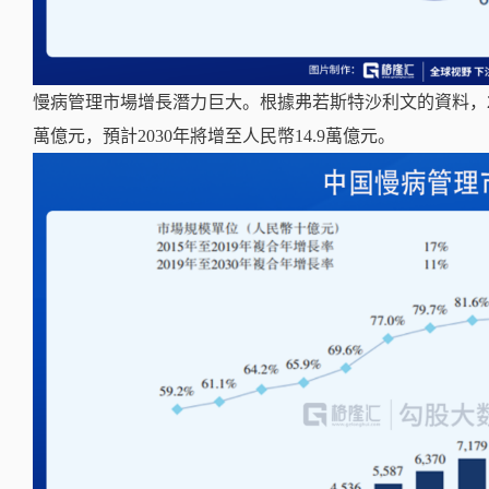
慢病管理市場增長潛力巨大。根據弗若斯特沙利文的資料，20
萬億元，預計2030年將增至人民幣14.9萬億元。