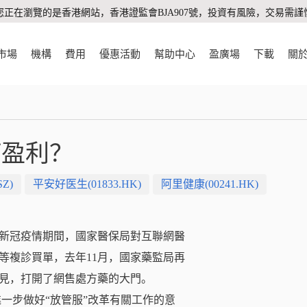
您正在瀏覽的是香港網站，香港證監會BJA907號，投資有風險，交易需謹
市場
機構
費用
優惠活動
幫助中心
盈廣場
下載
關
何盈利？
Z)
平安好医生(01833.HK)
阿里健康(00241.HK)
新冠疫情期間，國家醫保局對互聯網醫
等複診買單，去年
11
月，國家藥監局再
見，打開了網售處方藥的大門。
進一步做好“放管服”改革有關工作的意