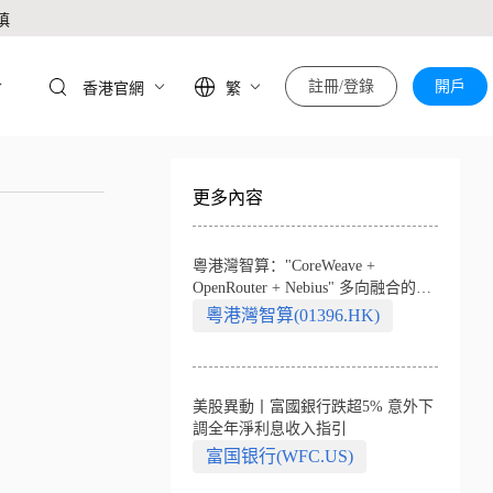
慎
於
註冊/登錄
開戶
香港官網
繁
更多內容
粵港灣智算："CoreWeave +
OpenRouter + Nebius" 多向融合的中
國智算新範式
粵港灣智算(01396.HK)
美股異動丨富國銀行跌超5% 意外下
調全年淨利息收入指引
富国银行(WFC.US)