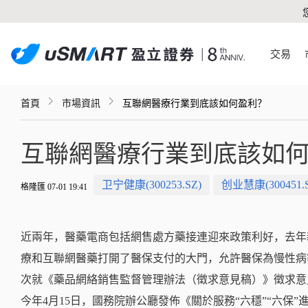
交易
首頁
市場資訊
互聯網醫療行業到底該如何盈利？
互聯網醫療行業到底該如
卫宁健康(300253.SZ)
创业慧康(300451.S
格隆匯 07-01 19:41
近兩年，醫藥電商包括網售處方藥接連迎來政策利好，去年
療和互聯網醫藥打開了醫保支付的大門，允許醫保為慢性病
次就《藥品網絡銷售監督管理辦法（徵求意見稿）》徵求意
今年4月15日，國務院辦公廳發佈《關於服務“六穩”“六保”