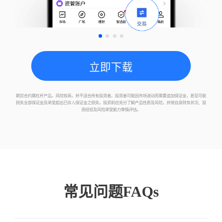
A50指数
CN
SGX
富时台湾指数
TWN
SGX
立即下载
富时中国H50指数
FCH
SGX
期货合约属杠杆产品，风险较高，并不适合所有投资者。投资者可能因市场波动而需要追加保证金，甚至可能
损失全部保证金及承受超出已存入保证金之损失。投资前应充分了解产品性质及风险，并按自身财务状况、投
资经验及风险承受能力审慎评估。
摩新指数
SG
SGX
迷你罗素指数
RTY
CME
常见问题FAQs