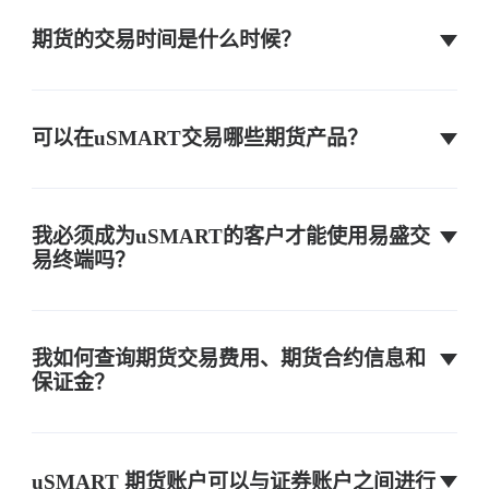
微型-纳斯达克100
MNQ
CME
期货的交易时间是什么时候？
微型E-迷你标普500
MES
CME
可以在uSMART交易哪些期货产品？
微型E-迷你罗素2000
M2K
CME
我必须成为uSMART的客户才能使用易盛交
易终端吗？
波动率指数
VX
CBOE
我如何查询期货交易费用、期货合约信息和
保证金？
富时100指数
Z
ICEU
富时中国A50指数
A50
HKEX
uSMART 期货账户可以与证券账户之间进行