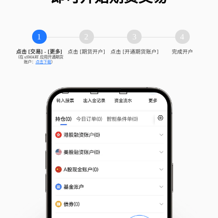
微型E-迷你道指
MYM
CBOT
1
2
3
4
点击 [交易] - [更多]
点击 [期货开户]
点击 [开通期货账户]
完成开户
DAX指数
DAX
EUREX
（在 uSMART 应用开通期货

账户：
点击下载
）
迷你DAX指数
DXM
EUREX
欧50指数
ESX
EUREX
微型欧50指数
SXE
EUREX