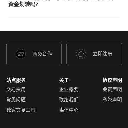
资金划转吗?
MSCI中国指数
MCC
HKEX
恒生科技指数
HTI
HKEX
商务合作
立即注册
微型E-迷你标普中型400
MCD
CME
站点服务
关于
协议声明
交易费用
企业概要
免责声明
微型大麻指数
MJY
CME
常见问题
联络我们
私隐声明
独家交易工具
媒体中心