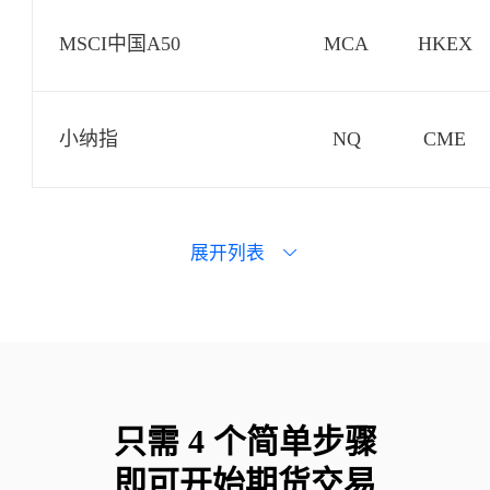
MSCI中国A50
MCA
HKEX
小纳指
NQ
CME
日经指数(USD)
NKD
CME
展开列表
小标普
ES
CME
小道指
YM
CBOT
只需 4 个简单步骤

即可开始期货交易