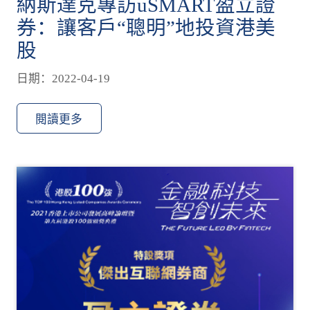
納斯達克專訪uSMART盈立證
券：讓客戶“聰明”地投資港美
股
日期：2022-04-19
閱讀更多