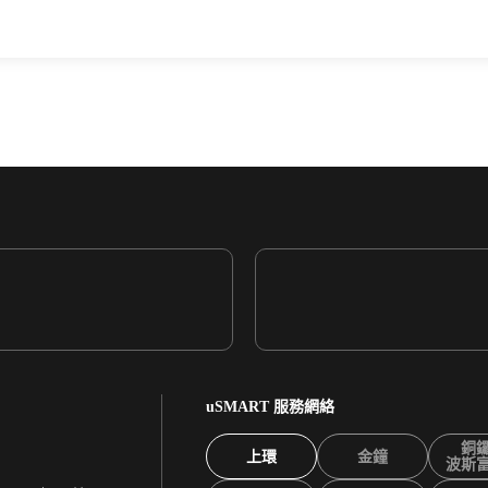
uSMART 服務網絡
銅
上環
金鐘
波斯