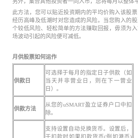
另外，集合其他投资者一同入市，您将每月以整体
此方法，您可以贴近投资期内的平均价购入该股票
经历高峰及低潮时对您造成的风险。当您购入的股
个较低风险、轻松简单的方法赚取回报，毋须为入
场波动引起的风险便可减低。
月供股票如何运作
可选择于每月的指定日子供款（如
供款日
当天并非营业日，则在下一营业
日）。
从您的uSMART盈立证券户口中扣
供款方法
除。
支持设置自动兑换货币。设置后，
于扣款时如果扣款货币(例如港币)