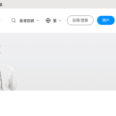
慎
於
註冊/登錄
開戶
香港官網
繁