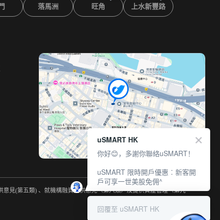
門
落馬洲
旺角
上水新豐路
室
uSMART HK
你好😊，多謝你聯絡uSMART！
uSMART 限時開戶優惠︰新客開
戶可享一世美股免佣^
提供意見(第五類) 、就機構融資提供意見（第六類）及提供資產管理（第九
回覆至 uSMART HK