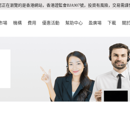
您正在瀏覽的是香港網站，香港證監會BJA907號，投資有風險，交易需謹
市場
機構
費用
優惠活動
幫助中心
盈廣場
下載
關