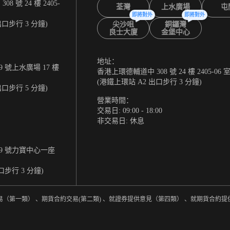
 號 24 樓 2405-
荃灣
上水廣場
屯
即將對外
即將對外
出口步行 3 分鐘)
尖沙咀
銅鑼灣
良士大廈
金堡中心
地址：
 號上水廣場 17 樓
香港上環德輔道中 308 號 24 樓 2405-06 
(港鐵上環站 A2 出口步行 3 分鐘)
出口步行 5 分鐘)
營業時間：
交易日: 09:00 - 18:00
非交易日: 休息
9 號力寶中心一座
口步行 3 分鐘)
易（第一類） 、期貨合約交易(第二類) 、就證券提供意見（第四類） 、就期貨合約