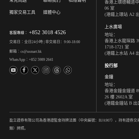
常見問題
聯絡我們
私隱聲明
香港上環德輔道中 308
06 室
獨家交易工具
媒體中心
(港鐵上環站 A2 
上水廣場
+852 3018 4526
客服專線︰
地址：
香港上水龍琛路 39
交易日︰全日24小時 | 非交易日：9:00-18:00
1718-1721 室
郵箱︰cs@usmart.hk
(港鐵上水站 A4 
WhatsApp︰+852 5989 2641
投行部
金鐘
地址：
香港金鐘金鐘道 8
26 樓 2602A 室
(港鐵金鐘站 B 出
盈立證券有限公司為香港證監會持牌法團（中央編號：BJA907），持有證券交
類）牌照。