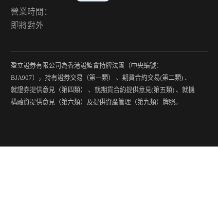
營業時間：
即將對外
盈立證券有限公司為香港證監會持牌法團（中央編號：
BJA907），持有證券交易（第一類） 、期貨合約交易(第二類) 、
就證券提供意見（第四類） 、就期貨合約提供意見(第五類) 、就機
構融資提供意見（第六類）及提供資產管理（第九類）牌照。