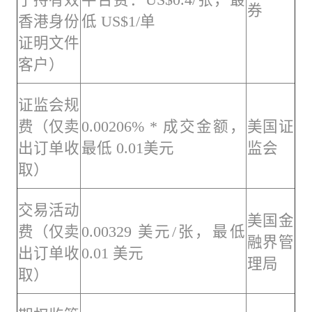
券
香港身份
低 US$1/单
证明文件
客户）
证监会规
费（仅卖
0.00206% * 成交金额，
美国证
出订单收
最低 0.01美元
监会
取）
交易活动
美国金
费（仅卖
0.00329 美元/张，最低
融界管
出订单收
0.01 美元
理局
取）