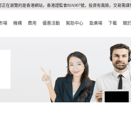
您正在瀏覽的是香港網站，香港證監會BJA907號，投資有風險，交易需謹
市場
機構
費用
優惠活動
幫助中心
盈廣場
下載
關