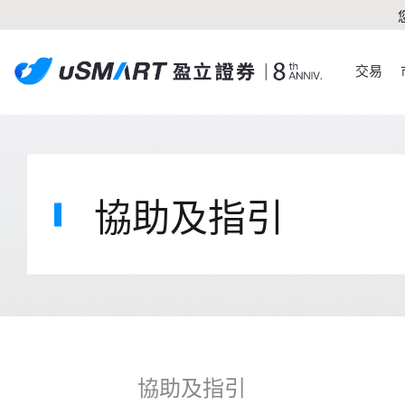
交易
協助及指引
協助及指引