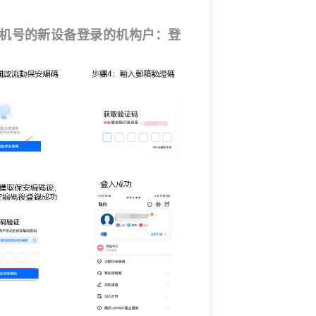
机号的新设备登录的机构户：登