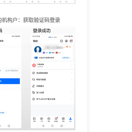
的机构户：获取验证码登录