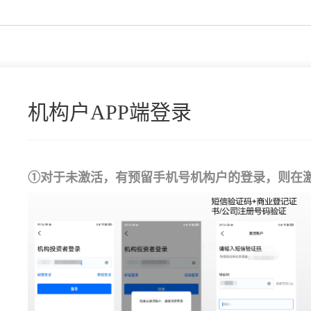
机构户APP端登录
①对于未激活，有预留手机号机构户的登录，则在