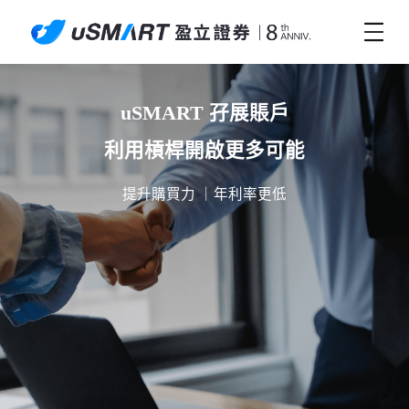
uSMART 孖展賬戶

利用槓桿開啟更多可能
提升購買力 ｜年利率更低