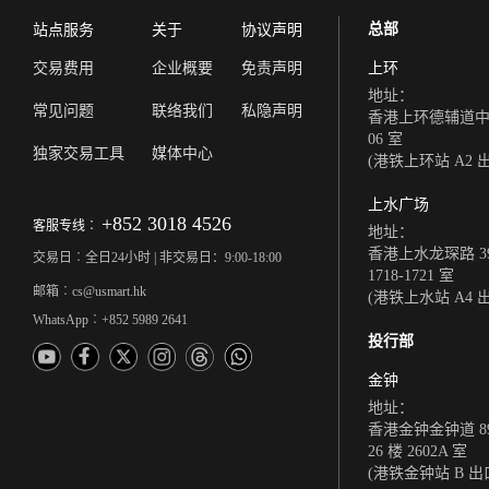
总部
站点服务
关于
协议声明
交易费用
企业概要
免责声明
上环
地址：
常见问题
联络我们
私隐声明
香港上环德辅道中 308
06 室
独家交易工具
媒体中心
(港铁上环站 A2 
上水广场
+852 3018 4526
客服专线︰
地址：
香港上水龙琛路 39
交易日︰全日24小时 | 非交易日：9:00-18:00
1718-1721 室
邮箱︰cs@usmart.hk
(港铁上水站 A4 
WhatsApp︰+852 5989 2641
投行部
金钟
地址：
香港金钟金钟道 8
26 楼 2602A 室
(港铁金钟站 B 出