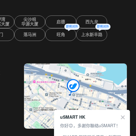
锣湾
尖沙咀
启德
西九龙
富大厦
华源大厦
即将对外
即将对外
门
落马洲
旺角
上水新丰路
室
uSMART HK
你好😊，多謝你聯絡uSMART！