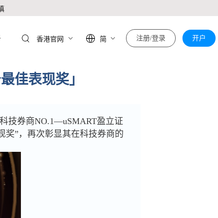
慎
于
注册/登录
开户
香港官网
简
务最佳表现奖」
技券商NO.1—uSMART盈立证
现奖”，再次彰显其在科技券商的