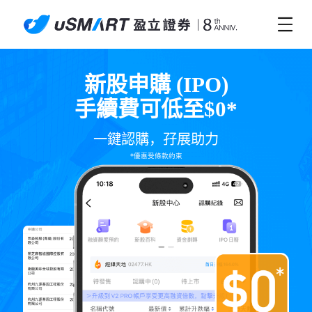
新股申購 (IPO)
手續費可低至$0*
一鍵認購，孖展助力
*優惠受條款約束