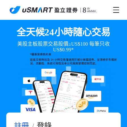
全天候24小時隨心交易
美股主板股票交易股價≥US$100 每筆只收
US$0.99*
*優惠受條款約束
延長交易時段及 24 小時交易僅適用於部分美國證券，並須視乎市場狀
況、流動性、系統可用性及本公司風險管理控制而定。
註冊
/
登錄