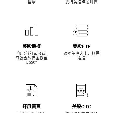
巨擎
支持美股碎股月供
美股期權
美股ETF
無最低訂單收費
跟隨美股大市，無需
每張合約佣金低至
選股
US$0*
孖展買賣
美股OTC