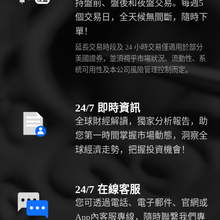
持盤前、盤後和夜盤交易。每週5
個交易日，全天候無間斷，隨時下
單！
延長交易時段及 24 小時交易僅適用於部分
美國證券，並須視乎市場狀況、流動性、系
統可用性及本公司風險管理控制而定。
24/7 即時資訊
全球財經解讀，獨家分析報告，助
您第一時間掌握市場動態，洞察全
球經濟走勢，把握投資機會！
24/7 在線客服
您可透過電話、電子郵件、官網或
App內客服專線，隨時聯繫我們專