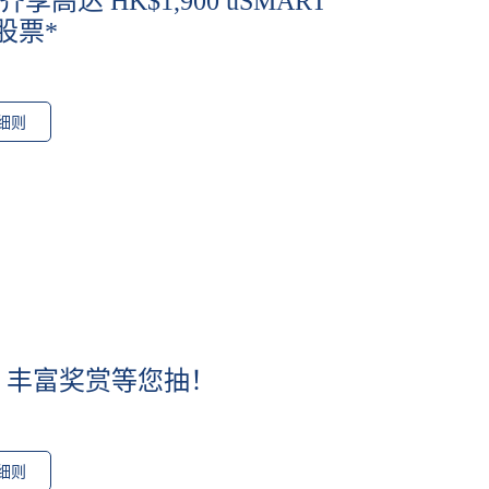
高达 HK$1,900 uSMART
A股票*
细则
务 丰富奖赏等您抽！
细则