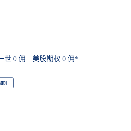
一世 0 佣︱美股期权 0 佣*
细则