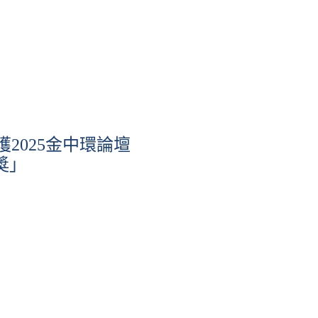
獲2025金中環論壇
獎」