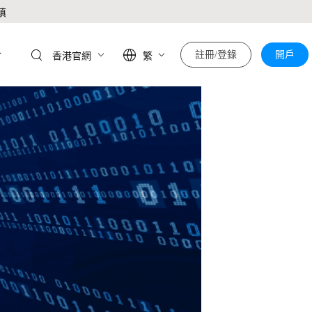
慎
於
註冊/登錄
開戶
香港官網
繁