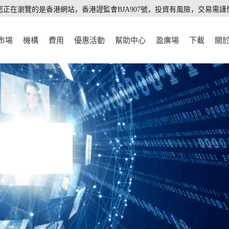
您正在瀏覽的是香港網站，香港證監會BJA907號，投資有風險，交易需謹
市場
機構
費用
優惠活動
幫助中心
盈廣場
下載
關