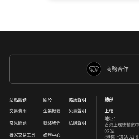
商務合作
總部
站點服務
關於
協議聲明
交易費用
企業概要
免責聲明
上環
地址：
常見問題
聯絡我們
私隱聲明
香港上環德輔道中 308
06 室
獨家交易工具
媒體中心
(港鐵上環站 A2 