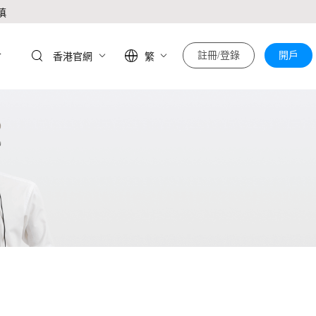
慎
於
註冊/登錄
開戶
香港官網
繁