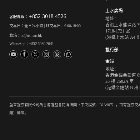
上水廣場
+852 3018 4526
客服專線︰
地址：
香港上水龍琛路 39
交易日︰全日24小時 | 非交易日：9:00-18:00
1718-1721 室
郵箱︰cs@usmart.hk
(港鐵上水站 A4 
WhatsApp︰+852 5989 2641
投行部
金鐘
地址：
香港金鐘金鐘道 8
26 樓 2602A 室
(港鐵金鐘站 B 出
盈立證券有限公司為香港證監會持牌法團（中央編號：BJA907），持有證券交
類）牌照。