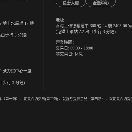
良士大廈
金堡中心
地址：
 號上水廣場 17 樓
香港上環德輔道中 308 號 24 樓 2405-06 
(港鐵上環站 A2 出口步行 3 分鐘)
出口步行 5 分鐘)
營業時間：
交易日: 09:00 - 18:00
非交易日: 休息
9 號力寶中心一座
口步行 3 分鐘)
易（第一類） 、期貨合約交易(第二類) 、就證券提供意見（第四類） 、就期貨合約