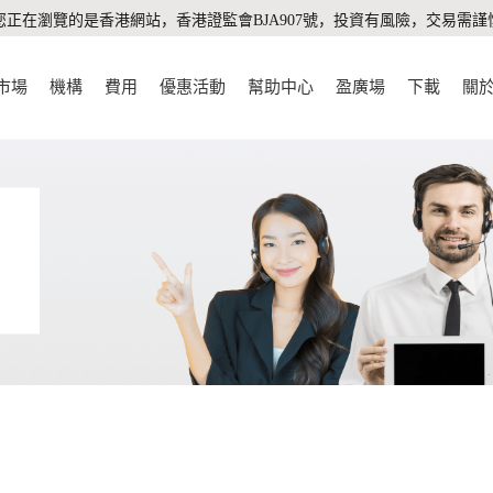
您正在瀏覽的是香港網站，香港證監會BJA907號，投資有風險，交易需謹
市場
機構
費用
優惠活動
幫助中心
盈廣場
下載
關