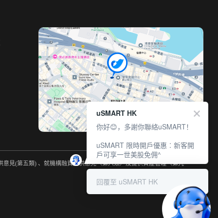
室
uSMART HK
你好😊，多謝你聯絡uSMART！
uSMART 限時開戶優惠︰新客開
戶可享一世美股免佣^
提供意見(第五類) 、就機構融資提供意見（第六類）及提供資產管理（第九
回覆至 uSMART HK