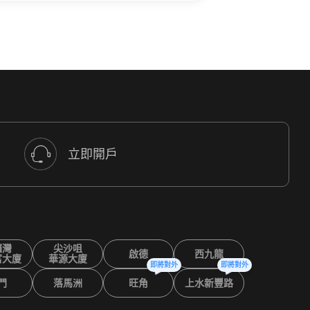
立即開戶
鑼灣
尖沙咀
啟德
西九龍
富大廈
華源大廈
即將對外
即將對外
門
落馬洲
旺角
上水新豐路