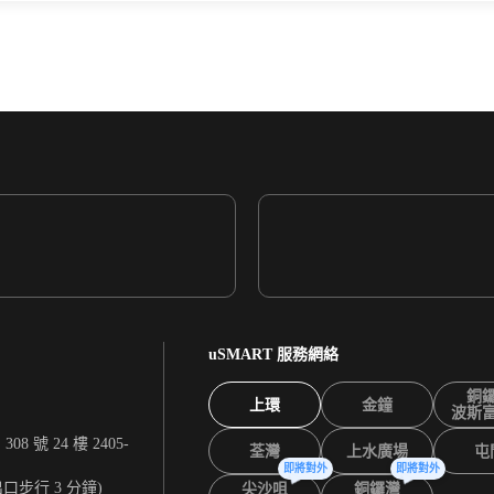
uSMART 服務網絡
銅
上環
金鐘
波斯
 號 24 樓 2405-
荃灣
上水廣場
屯
即將對外
即將對外
出口步行 3 分鐘)
尖沙咀
銅鑼灣