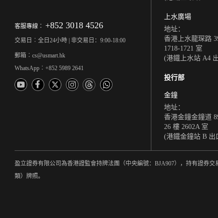
上水廣場
+852 3018 4526
客服專線︰
地址：
香港上水龍琛路 39
交易日︰全日24小時 | 非交易日：9:00-18:00
1718-1721 室
郵箱︰cs@usmart.hk
(港鐵上水站 A4 
WhatsApp︰+852 5989 2641
投行部
金鐘
地址：
香港金鐘金鐘道 8
26 樓 2602A 室
(港鐵金鐘站 B 出
盈立證券有限公司為香港證監會持牌法團（中央編號：BJA907），持有證券交
類）牌照。