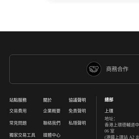
商務合作
總部
站點服務
關於
協議聲明
交易費用
企業概要
免責聲明
上環
地址：
常見問題
聯絡我們
私隱聲明
香港上環德輔道中 308
06 室
獨家交易工具
媒體中心
(港鐵上環站 A2 