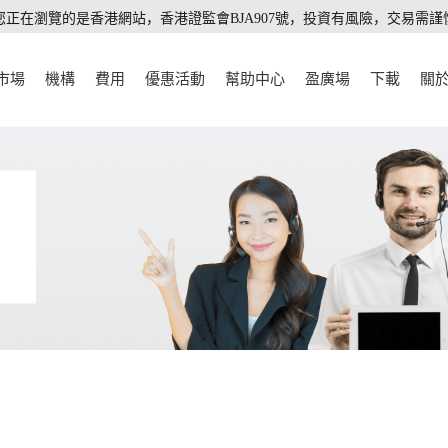
您正在瀏覽的是香港網站，香港證監會BJA907號，投資有風險，交易需謹
市場
機構
費用
優惠活動
幫助中心
盈廣場
下載
關