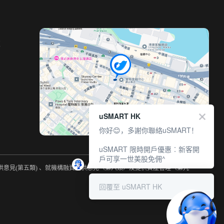
室
uSMART HK
你好😊，多謝你聯絡uSMART！
uSMART 限時開戶優惠︰新客開
戶可享一世美股免佣^
提供意見(第五類) 、就機構融資提供意見（第六類）及提供資產管理（第九
回覆至 uSMART HK