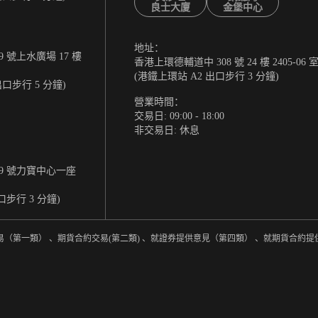
良士大廈
金堡中心
地址：
 號上水廣場 17 樓
香港上環德輔道中 308 號 24 樓 2405-06 
(港鐵上環站 A2 出口步行 3 分鐘)
出口步行 5 分鐘)
營業時間：
交易日: 09:00 - 18:00
非交易日: 休息
9 號力寶中心一座
口步行 3 分鐘)
易（第一類） 、期貨合約交易(第二類) 、就證券提供意見（第四類） 、就期貨合約