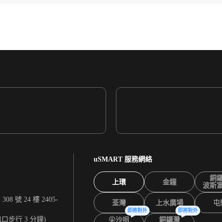
uSMART 服務網絡
銅
上環
金鐘
波斯
 號 24 樓 2405-
荃灣
上水廣場
屯
即將對外
即將對外
出口步行 3 分鐘)
尖沙咀
銅鑼灣