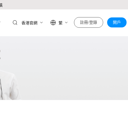
慎
於
註冊/登錄
開戶
香港官網
繁