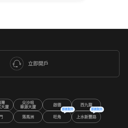
立即開戶
鑼灣
尖沙咀
啟德
西九龍
富大廈
華源大廈
即將對外
即將對外
門
落馬洲
旺角
上水新豐路