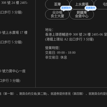
 號 24 樓 2405-
荃灣
上水廣場
屯
即將對外
即將對外
出口步行 3 分鐘)
尖沙咀
銅鑼灣
良士大廈
金堡中心
地址：
 號上水廣場 17 樓
香港上環德輔道中 308 號 24 樓 2405-06 
(港鐵上環站 A2 出口步行 3 分鐘)
出口步行 5 分鐘)
營業時間：
交易日: 09:00 - 18:00
非交易日: 休息
9 號力寶中心一座
口步行 3 分鐘)
易（第一類） 、期貨合約交易(第二類) 、就證券提供意見（第四類） 、就期貨合約