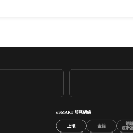
uSMART 服務網絡
銅
上環
金鐘
波斯