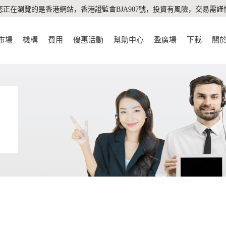
您正在瀏覽的是香港網站，香港證監會BJA907號，投資有風險，交易需謹
市場
機構
費用
優惠活動
幫助中心
盈廣場
下載
關