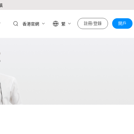
慎
於
註冊/登錄
開戶
香港官網
繁