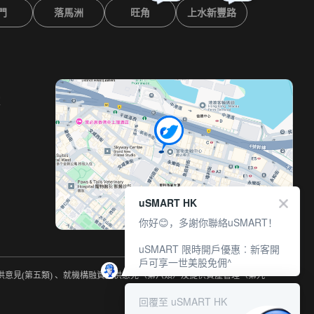
門
落馬洲
旺角
上水新豐路
室
uSMART HK
你好😊，多謝你聯絡uSMART！
uSMART 限時開戶優惠︰新客開
戶可享一世美股免佣^
提供意見(第五類) 、就機構融資提供意見（第六類）及提供資產管理（第九
回覆至 uSMART HK