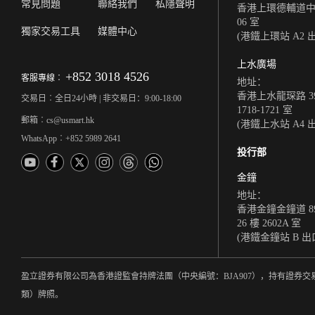
常見問題
聯絡我們
私隱聲明
香港上環德輔道中 308
06 室
獨家交易工具
媒體中心
(港鐵上環站 A2 
上水廣場
+852 3018 4526
客服專線︰
地址：
香港上水龍琛路 39
交易日︰全日24小時 | 非交易日：9:00-18:00
1718-1721 室
郵箱︰cs@usmart.hk
(港鐵上水站 A4 
WhatsApp︰+852 5989 2641
投行部
金鐘
地址：
香港金鐘金鐘道 8
26 樓 2602A 室
(港鐵金鐘站 B 出
盈立證券有限公司為香港證監會持牌法團（中央編號：BJA907），持有證券交
類）牌照。