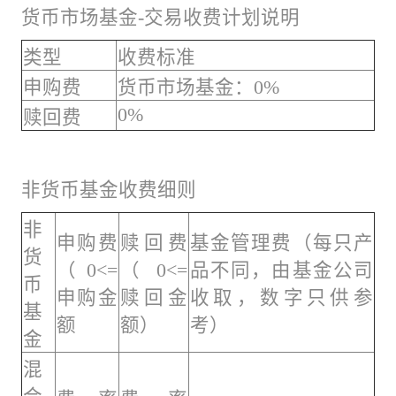
货币市场基金-交易收费计划说明
类型
收费标准
申购费
货币市场基金：0%
0%
赎回费
非货币基金收费细则
非
申购费
赎回费
基金管理费（每只产
货
（0<=
（0<=
品不同，由基金公司
币
申购金
赎回金
收取，数字只供参
基
额
额）
考）
金
混