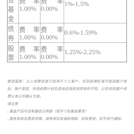
合
费率
费率
1%-1.5%
1.00%
0.00%
基
金
债
费率
费率
0.6%-1.59%
1.00%
0.00%
券
股
费率
费率
1.25%-2.25%
1.00%
0.00%
票
敬请留意：以上收费标准只适用于个人客户，实际收费标准可能因客户类
别、账户类型、所选收费计划及其他适用安排而有所不同。公司/机构客户收
费以本公司确认为准。
请注意:
- 基金产品可设有最低认购额（视乎个别基金要求）
- 服务条款及费用详情，请参阅买卖通知电邮，如有更改，恕不另行通知。